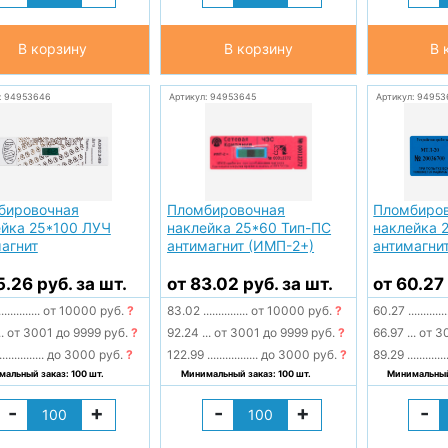
В корзину
В корзину
В 
: 94953646
Артикул: 94953645
Артикул: 94953
бировочная
Пломбировочная
Пломбиро
ейка 25*100 ЛУЧ
наклейка 25*60 Тип-ПС
наклейка 
агнит
антимагнит (ИМП-2+)
антимагни
5.26 руб. за шт.
от 83.02 руб. за шт.
от 60.27 
..............
от 10000 руб.
?
83.02
...............
от 10000 руб.
?
60.27
.............
..
от 3001 до 9999 руб.
?
92.24
...
от 3001 до 9999 руб.
?
66.97
...
от 3
...............
до 3000 руб.
?
122.99
.................
до 3000 руб.
?
89.29
.............
альный заказ: 100 шт.
Минимальный заказ: 100 шт.
Минимальный 
-
+
-
+
-