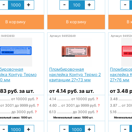
-
+
-
+
-
В корзину
В корзину
В 
: 94953650
Артикул: 94953649
Артикул: 94953
бировочная
Пломбировочная
Пломбиро
йка Контур Термо
наклейка Контур Термо 2
наклейка 
00 мм
квитанции 27*73 мм
27*76 мм
.83 руб. за шт.
от 4.14 руб. за шт.
от 3.48 р
............
от 10000 руб.
?
4.14
...............
от 10000 руб.
?
3.48
...............
от 3001 до 9999 руб.
?
4.60
...
от 3001 до 9999 руб.
?
3.87
...
от 30
............
до 3000 руб.
?
6.13
.................
до 3000 руб.
?
5.16
................
альный заказ: 1000 шт.
Минимальный заказ: 1000 шт.
Минимальный 
-
+
-
+
-