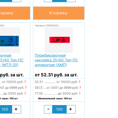
корзину
В корзину
644
Артикул: 94953643
вочная
Пломбировочная
25*60 Тип-ПС
наклейка 25*60 Тип-ПС
т (МТЛ-20)
антимагнит (AMП)
руб. за шт.
от 52.31 руб. за шт.
..
от 10000 руб.
?
52.31
...............
от 10000 руб.
?
001 до 9999 руб.
?
58.13
...
от 3001 до 9999 руб.
?
....
до 3000 руб.
?
77.50
.................
до 3000 руб.
?
заказ: 100 шт.
Минимальный заказ: 100 шт.
+
-
+