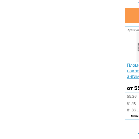
Артикул
Плом
накл
антим
от 5
55.26
.
61.40
.
81.86
..
Миним