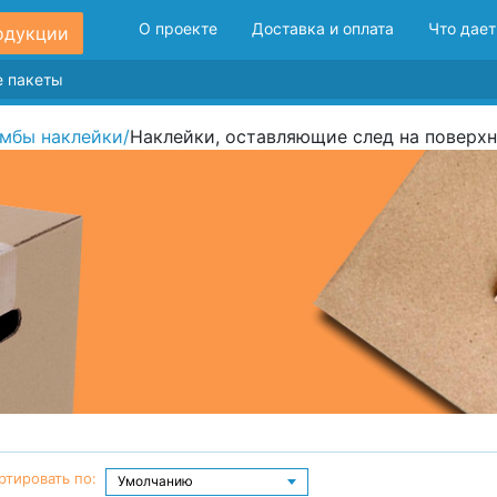
О проекте
Доставка и оплата
Что дает
одукции
мбы наклейки
/
Наклейки, оставляющие след на поверх
ртировать по: