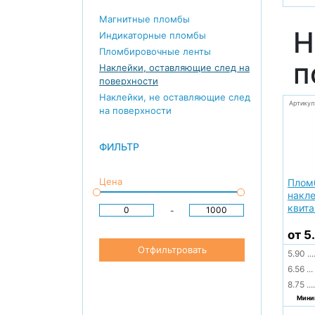
Магнитные пломбы
Н
Индикаторные пломбы
Пломбировочные ленты
п
Наклейки, оставляющие след на
поверхности
Наклейки, не оставляющие след
Артикул
на поверхности
ФИЛЬТР
Цена
Плом
накле
квита
-
от 5
Отфильтровать
5.90
...
6.56
...
8.75
....
Миним