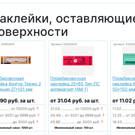
аклейки, оставляющие
оверхности
: 94953651
Артикул: 94953642
Артикул: 94953
бировочная
Пломбировочная
Пломбиро
йка Контур Термо 2
наклейка 25*60 Тип-ПС
наклейка 
нции 27*101 мм
антимагнит (AМ-1)
50*150 м
.90 руб. за шт.
от 31.04 руб. за шт.
от 11.02 
............
от 10000 руб.
?
31.04
...............
от 10000 руб.
?
11.02
..............
от 3001 до 9999 руб.
?
34.49
...
от 3001 до 9999 руб.
?
12.25
...
от 30
.............
до 3000 руб.
?
45.99
.................
до 3000 руб.
?
16.33
.............
альный заказ: 1000 шт.
Минимальный заказ: 100 шт.
Минимальный 