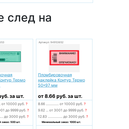
 след на
653
Артикул: 94953652
вочная
Пломбировочная
Контур Термо
наклейка Контур Термо
м
50*97 мм
руб. за шт.
от 8.66 руб. за шт.
.
от 10000 руб.
?
8.66
...............
от 10000 руб.
?
01 до 9999 руб.
?
9.62
...
от 3001 до 9999 руб.
?
....
до 3000 руб.
?
12.83
.................
до 3000 руб.
?
заказ: 500 шт.
Минимальный заказ: 1000 шт.