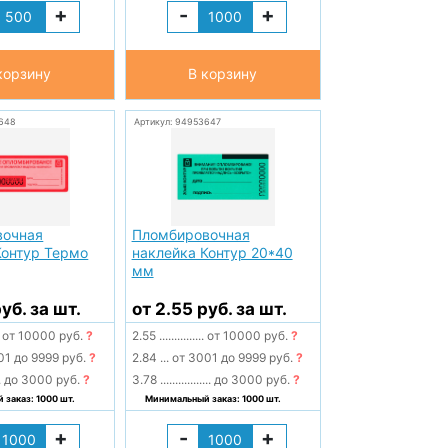
+
-
+
корзину
В корзину
648
Артикул: 94953647
вочная
Пломбировочная
Контур Термо
наклейка Контур 20*40
мм
уб. за шт.
от 2.55 руб. за шт.
от 10000 руб.
?
2.55
...............
от 10000 руб.
?
01 до 9999 руб.
?
2.84
...
от 3001 до 9999 руб.
?
.
до 3000 руб.
?
3.78
.................
до 3000 руб.
?
заказ: 1000 шт.
Минимальный заказ: 1000 шт.
+
-
+