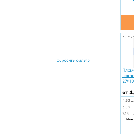
Артикул
Сбросить фильтр
Плом
накле
27*1
от 4
4.83
...
5.36
...
7.15
.....
Миним